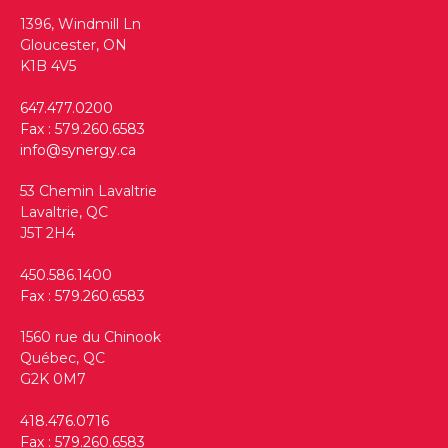
1396, Windmill Ln
Gloucester, ON
K1B 4V5
647.477.0200
Fax : 579.260.6583
info@synergy.ca
53 Chemin Lavaltrie
Lavaltrie, QC
J5T 2H4
450.586.1400
Fax : 579.260.6583
1560 rue du Chinook
Québec, QC
G2K 0M7
418.476.0716
Fax : 579.260.6583