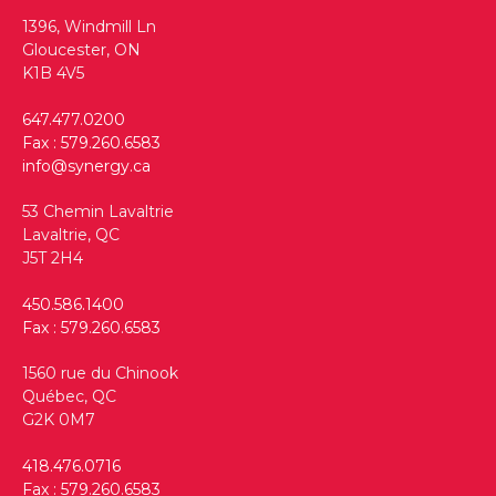
1396, Windmill Ln
Gloucester, ON
K1B 4V5
647.477.0200
Fax : 579.260.6583
info@synergy.ca
53 Chemin Lavaltrie
Lavaltrie, QC
J5T 2H4
450.586.1400
Fax : 579.260.6583
1560 rue du Chinook
Québec, QC
G2K 0M7
418.476.0716
Fax : 579.260.6583