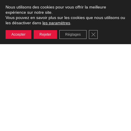
Nous utilisons des cookies pour vous offrir la meilleure
expérience sur notre site.
Vous pouvez en savoir plus sur les cookies que nous utilisons ou
les paramètres
les désactiver dans
.
Fermer la bannière
Accepter
Rejeter
Réglages
TOP 3 des entrepreneurs les plus actifs au
Québec!
Nous sommes fiers d’être reconnus parmi les Champions
de la construction pour juin 2024. Cette reconnaissance
témoigne du travail acharné, du dévouement et de
l’expertise de toute notre équipe. Nous sommes honorés
de figurer aux côtés des meilleurs de l’industrie et nous
nous engageons à poursuivre l’excellence dans tout ce que