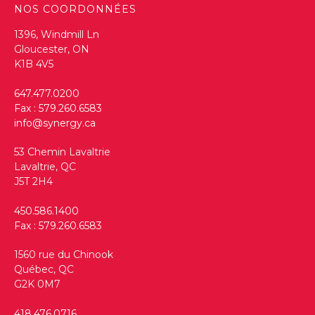
NOS COORDONNÉES
1396, Windmill Ln
Gloucester, ON
K1B 4V5
647.477.0200
Fax : 579.260.6583
info@synergy.ca
53 Chemin Lavaltrie
Lavaltrie, QC
J5T 2H4
450.586.1400
Fax : 579.260.6583
1560 rue du Chinook
Québec, QC
G2K 0M7
418.476.0716